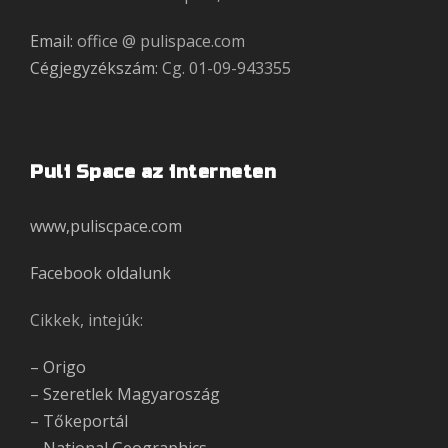
Email:
office @ pulispace.com
Cégjegyzékszám:
Cg. 01-09-943355
Puli Space az interneten
www,puliscpace.com
Facebook oldalunk
Cikkek, intejúk:
– Origo
– Szeretlek Magyaroszág
– Tőkeportál
– National Geographics