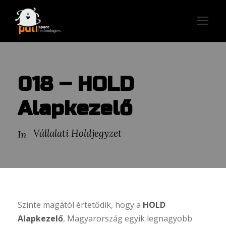
018 – HOLD
Alapkezelő
Vállalati Holdjegyzet
In
Szinte magától értetődik, hogy a
HOLD
Alapkezelő
, Magyarország egyik legnagyobb